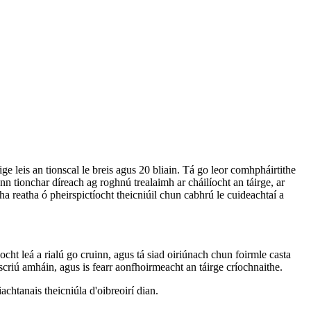
ge leis an tionscal le breis agus 20 bliain. Tá go leor comhpháirtithe
onn tionchar díreach ag roghnú trealaimh ar cháilíocht an táirge, ar
ha reatha ó pheirspictíocht theicniúil chun cabhrú le cuideachtaí a
ocht leá a rialú go cruinn, agus tá siad oiriúnach chun foirmle casta
criú amháin, agus is fearr aonfhoirmeacht an táirge críochnaithe.
achtanais theicniúla d'oibreoirí dian.