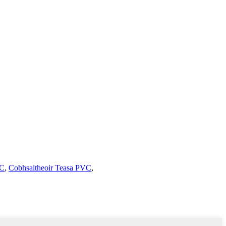
VC
,
Cobhsaitheoir Teasa PVC
,