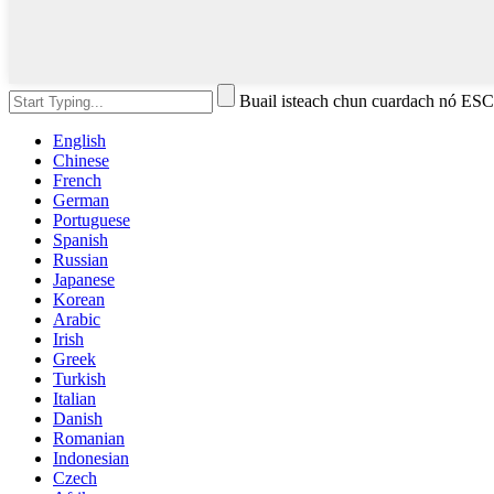
Buail isteach chun cuardach nó ES
English
Chinese
French
German
Portuguese
Spanish
Russian
Japanese
Korean
Arabic
Irish
Greek
Turkish
Italian
Danish
Romanian
Indonesian
Czech