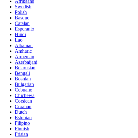
Afrikaans
Swedish
Polish
Basque
Catalan
Esperanto
Hindi
Lao
Albanian
Amharic
Armenian
Azerbaijani
Belarusian
Bengali
Bosnian
Bulgarian
Cebuano
Chichewa
Corsican
Croatian
Dutch
Estonian
Filipino
Finnish
Frisian