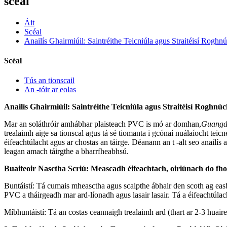
scéal
Áit
Scéal
Anailís Ghairmiúil: Saintréithe Teicniúla agus Straitéisí Rog
Scéal
Tús an tionscail
An -tóir ar eolas
Anailís Ghairmiúil: Saintréithe Teicniúla agus Straitéisí Rog
Mar an soláthróir amhábhar plaisteach PVC is mó ar domhan,
Guangdo
trealaimh aige sa tionscal agus tá sé tiomanta i gcónaí nuálaíocht teicn
éifeachtúlacht agus ar chostas an táirge. Déanann an t -alt seo anailís
leagan amach táirgthe a bharrfheabhsú.
Buaiteoir Nasctha Scriú: Meascadh éifeachtach, oiriúnach do fho
Buntáistí: Tá cumais mheasctha agus scaipthe ábhair den scoth ag easbhrú
PVC a tháirgeadh mar ard-líonadh agus lasair lasair. Tá a éifeachtúla
Míbhuntáistí: Tá an costas ceannaigh trealaimh ard (thart ar 2-3 huaire