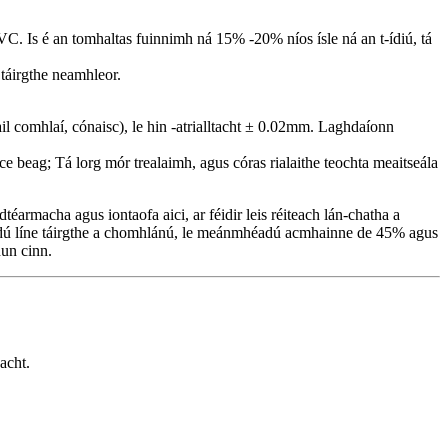
 PVC. Is é an tomhaltas fuinnimh ná 15% -20% níos ísle ná an t-ídiú, tá
 táirgthe neamhleor.
ail comhlaí, cónaisc), le hin -atrialltacht ± 0.02mm. Laghdaíonn
ce beag; Tá lorg mór trealaimh, agus córas rialaithe teochta meaitseála
dtéarmacha agus iontaofa aici, ar féidir leis réiteach lán-chatha a
hrádú líne táirgthe a chomhlánú, le meánmhéadú acmhainne de 45% agus
hun cinn.
acht.