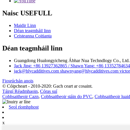
Naisc USEFULL
Maidir Linn
Déan teagmháil linn
Ceisteanna Coitianta
Déan teagmháil linn
Guangdong Hualongyicheng Ábhar Nua Techndlogy Co., Ltd.
Jack Jing: +86 13927362865 / Shawn Yang: +86 133527846
jack@hlycadditives.com shawnyang@hlycadditives.com victor
Fiosrúchán anois
© Cóipcheart - 2010-2020: Gach ceart ar cosaint.
Táirgí Réadmhaoin
,
Córas suí
Cobhsaitheoir Cazn
,
Cobhsaitheoir stáin do PVC
,
Cobhsaitheoir lua
Seol ríomhphost
x