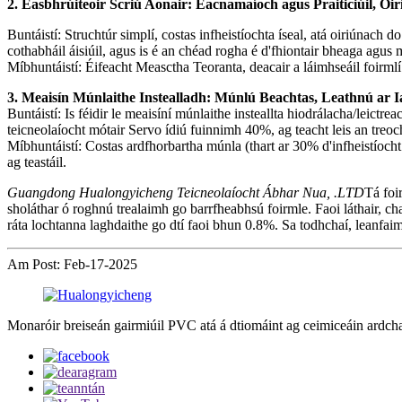
2. Easbhrúiteoir Scriú Aonair: Eacnamaíoch agus Praiticiúil, 
Buntáistí: Struchtúr simplí, costas infheistíochta íseal, atá oiriúnach
cothabháil áisiúil, agus is é an chéad rogha é d'fhiontair bheaga agu
Míbhuntáistí: Éifeacht Measctha Teoranta, deacair a láimhseáil foirml
3. Meaisín Múnlaithe Instealladh: Múnlú Beachtas, Leathnú ar Ia
Buntáistí: Is féidir le meaisíní múnlaithe insteallta hiodrálacha/leic
teicneolaíocht mótair Servo ídiú fuinnimh 40%, ag teacht leis an treoc
Míbhuntáistí: Costas ardfhorbartha múnla (thart ar 30% d'infheistíocht
ag teastáil.
Guangdong Hualongyicheng Teicneolaíocht Ábhar Nua, .LTD
Tá foi
sholáthar ó roghnú trealaimh go barrfheabhsú foirmle. Faoi láthair,
ráta lochtanna laghdaithe go dtí faoi bhun 0.8%. Sa todhchaí, leanfai
Am Post: Feb-17-2025
Monaróir breiseán gairmiúil PVC atá á dtiomáint ag ceimiceáin ardchai