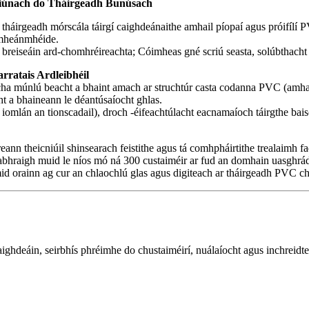
Oiriúnach do Tháirgeadh Bunúsach
 do tháirgeadh mórscála táirgí caighdeánaithe amhail píopaí agus próifílí
s mheánmhéide.
í breiseáin ard-chomhréireachta; Cóimheas gné scriú seasta, solúbthacht
rratais Ardleibhéil
treacha múnlú beacht a bhaint amach ar struchtúr casta codanna PVC (amh
ht a bhaineann le déantúsaíocht ghlas.
 iomlán an tionscadail), droch -éifeachtúlacht eacnamaíoch táirgthe bais
reann theicniúil shinsearach feistithe agus tá comhpháirtithe trealaimh fa
 chabhraigh muid le níos mó ná 300 custaiméir ar fud an domhain uasg
mid orainn ag cur an chlaochlú glas agus digiteach ar tháirgeadh PVC c
ghdeáin, seirbhís phréimhe do chustaiméirí, nuálaíocht agus inchreidte