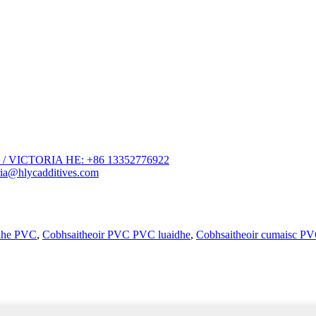
34 / VICTORIA HE: +86 13352776922
ia@hlycadditives.com
idhe PVC
,
Cobhsaitheoir PVC PVC luaidhe
,
Cobhsaitheoir cumaisc P