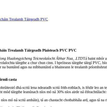
hnúcháin Trealamh Táirgeadh PVC
hnúcháin Trealamh Táirgeadh Plaisteach PVC PVC
ng Hualongyicheng Teicneolaíocht Ábhar Nua, .LTD
Tá baint mhór ai
eolaíochta táirgthe a chur chun cinn. I bpróiseas táirgthe táirgí PVC, bí
 ar na buntáistí agus na míbhuntáistí a bhaineann le trealamh príomhshrut
irmlí casta
iteoirí dhá-scriú lena ndearadh scriú frith-rothlach, is féidir leo an te
cht mód táirgthe leanúnach níos mó ná 30% níos airde ná éifeachtúlacht s
 níos mó ná scriú amháin), tá an chastacht chothabhála ard, agus tá na ri