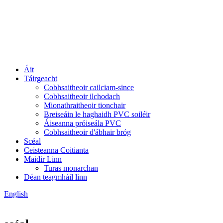
Áit
Táirgeacht
Cobhsaitheoir cailciam-since
Cobhsaitheoir ilchodach
Mionathraitheoir tionchair
Breiseáin le haghaidh PVC soiléir
Áiseanna próiseála PVC
Cobhsaitheoir d'ábhair bróg
Scéal
Ceisteanna Coitianta
Maidir Linn
Turas monarchan
Déan teagmháil linn
English