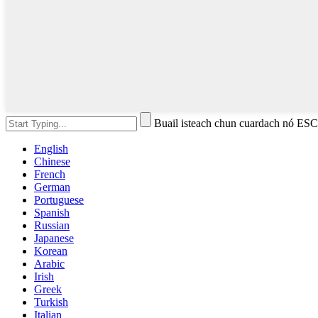
Buail isteach chun cuardach nó ES
English
Chinese
French
German
Portuguese
Spanish
Russian
Japanese
Korean
Arabic
Irish
Greek
Turkish
Italian