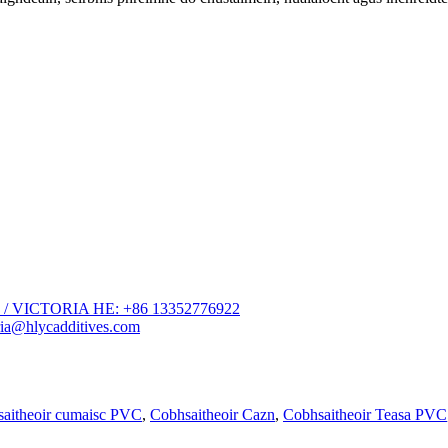
34 / VICTORIA HE: +86 13352776922
ia@hlycadditives.com
aitheoir cumaisc PVC
,
Cobhsaitheoir Cazn
,
Cobhsaitheoir Teasa PVC