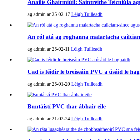
Anailís Ghairmiúil: Saintréithe Teicniúla
ag admin ar 25-02-17
Léigh Tuilleadh
An ról atá ag roghanna malartacha cailcia
ag admin ar 25-02-11
Léigh Tuilleadh
Cad is féidir le breiseáin PVC a úsáid le ha
ag admin ar 25-01-20
Léigh Tuilleadh
Buntáistí PVC thar ábhair eile
ag admin ar 21-02-24
Léigh Tuilleadh