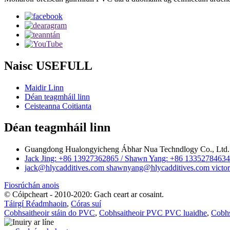
Naisc USEFULL
Maidir Linn
Déan teagmháil linn
Ceisteanna Coitianta
Déan teagmháil linn
Guangdong Hualongyicheng Ábhar Nua Techndlogy Co., Ltd.
Jack Jing: +86 13927362865 / Shawn Yang: +86 133527846
jack@hlycadditives.com shawnyang@hlycadditives.com victor
Fiosrúchán anois
© Cóipcheart - 2010-2020: Gach ceart ar cosaint.
Táirgí Réadmhaoin
,
Córas suí
Cobhsaitheoir stáin do PVC
,
Cobhsaitheoir PVC PVC luaidhe
,
Cobhs