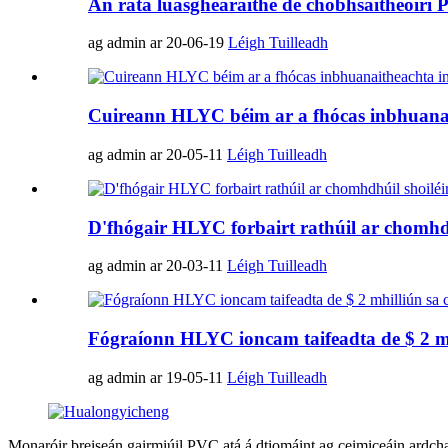
An ráta luasghéaraithe de chobhsaitheoirí P
ag admin ar 20-06-19
Léigh Tuilleadh
Cuireann HLYC béim ar a fhócas inbhuanai
ag admin ar 20-05-11
Léigh Tuilleadh
D'fhógair HLYC forbairt rathúil ar chomh
ag admin ar 20-03-11
Léigh Tuilleadh
Fógraíonn HLYC ioncam taifeadta de $ 2 mh
ag admin ar 19-05-11
Léigh Tuilleadh
Monaróir breiseán gairmiúil PVC atá á dtiomáint ag ceimiceáin ardchai