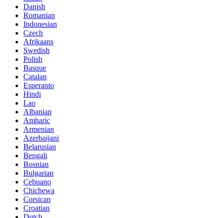
Danish
Romanian
Indonesian
Czech
Afrikaans
Swedish
Polish
Basque
Catalan
Esperanto
Hindi
Lao
Albanian
Amharic
Armenian
Azerbaijani
Belarusian
Bengali
Bosnian
Bulgarian
Cebuano
Chichewa
Corsican
Croatian
Dutch