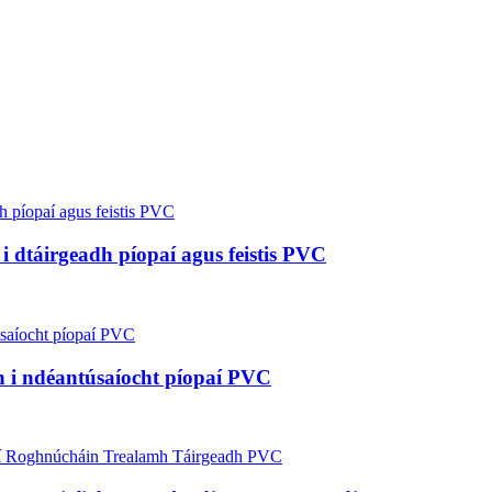
 i dtáirgeadh píopaí agus feistis PVC
dh i ndéantúsaíocht píopaí PVC