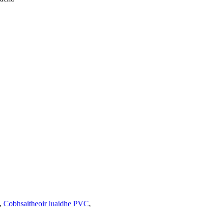
,
Cobhsaitheoir luaidhe PVC
,