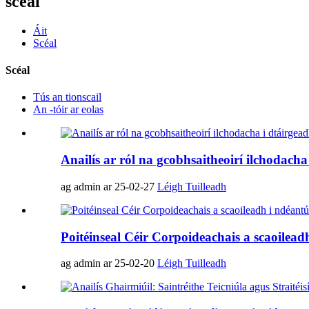
scéal
Áit
Scéal
Scéal
Tús an tionscail
An -tóir ar eolas
Anailís ar ról na gcobhsaitheoirí ilchodacha
ag admin ar 25-02-27
Léigh Tuilleadh
Poitéinseal Céir Corpoideachais a scaoilea
ag admin ar 25-02-20
Léigh Tuilleadh