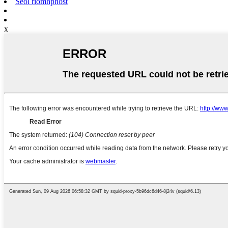
Seol ríomhphost
x