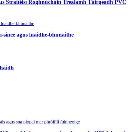
 agus Straitéisí Roghnúcháin Trealamh Táirgeadh PVC
m-since agus luaidhe-bhunaithe
ghaidh