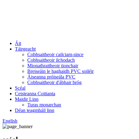
Áit
Táirgeacht
Cobhsaitheoir cailciam-since
Cobhsaitheoir ilchodach
Mionathraitheoir tionchair
Breiseáin le haghaidh PVC soiléir
Áiseanna próiseála PVC
Cobhsaitheoir d'ábhair bróg
Scéal
Ceisteanna Coitianta
Maidir Linn
Turas monarchan
Déan teagmháil linn
English