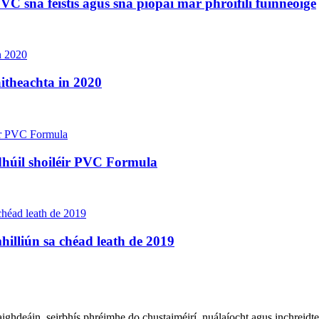
VC sna feistis agus sna píopaí mar phróifílí fuinneoige
theachta in 2020
dhúil shoiléir PVC Formula
illiún sa chéad leath de 2019
ghdeáin, seirbhís phréimhe do chustaiméirí, nuálaíocht agus inchreidte