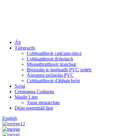
Áit
Táirgeacht
Cobhsaitheoir cailciam-since
Cobhsaitheoir ilchodach
Mionathraitheoir tionchair
Breiseáin le haghaidh PVC soiléir
Áiseanna próiseála PVC
Cobhsaitheoir d'ábhair bróg
Scéal
Ceisteanna Coitianta
Maidir Linn
Turas monarchan
Déan teagmháil linn
English