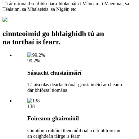
Tá ár n-ionaid seirbhíse iar-dhíolacháin i Vítneam, i Maenmar, sa
Téalainn, sa Mhalaeisia, sa Nigéir, etc.
cinnteoimid go bhfaighidh tú an
na torthaí is fearr.
99.2%
Sástacht chustaiméirí
Tá aiseolas dearfach ónár gcustaiméirí ar cheann
dár bhfórsaí tiomána.
138
Foireann ghairmiúil
Cinntíonn oiliúint theicniúil rialta dár bhfoireann
an caighdeán táirge is fearr.