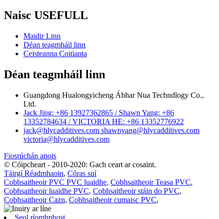
Naisc USEFULL
Maidir Linn
Déan teagmháil linn
Ceisteanna Coitianta
Déan teagmháil linn
Guangdong Hualongyicheng Ábhar Nua Techndlogy Co.,
Ltd.
Jack Jing: +86 13927362865 / Shawn Yang: +86
13352784634 / VICTORIA HE: +86 13352776922
jack@hlycadditives.com shawnyang@hlycadditives.com
victoria@hlycadditives.com
Fiosrúchán anois
© Cóipcheart - 2010-2020: Gach ceart ar cosaint.
Táirgí Réadmhaoin
,
Córas suí
Cobhsaitheoir PVC PVC luaidhe
,
Cobhsaitheoir Teasa PVC
,
Cobhsaitheoir luaidhe PVC
,
Cobhsaitheoir stáin do PVC
,
Cobhsaitheoir Cazn
,
Cobhsaitheoir cumaisc PVC
,
Seol ríomhphost