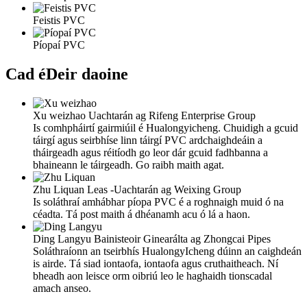
Feistis PVC
Píopaí PVC
Cad é
Deir daoine
Xu weizhao
Uachtarán ag Rifeng Enterprise Group
Is comhpháirtí gairmiúil é Hualongyicheng. Chuidigh a gcuid
táirgí agus seirbhíse linn táirgí PVC ardchaighdeáin a
tháirgeadh agus réitíodh go leor dár gcuid fadhbanna a
bhaineann le táirgeadh. Go raibh maith agat.
Zhu Liquan
Leas -Uachtarán ag Weixing Group
Is soláthraí amhábhar píopa PVC é a roghnaigh muid ó na
céadta. Tá post maith á dhéanamh acu ó lá a haon.
Ding Langyu
Bainisteoir Ginearálta ag Zhongcai Pipes
Soláthraíonn an tseirbhís HualongyIcheng dúinn an caighdeán
is airde. Tá siad iontaofa, iontaofa agus cruthaitheach. Ní
bheadh ​​aon leisce orm oibriú leo le haghaidh tionscadal
amach anseo.