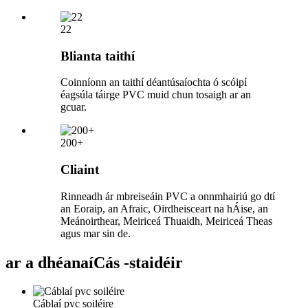
22
Blianta taithí
Coinníonn an taithí déantúsaíochta ó scóipí
éagsúla táirge PVC muid chun tosaigh ar an
gcuar.
200+
Cliaint
Rinneadh ár mbreiseáin PVC a onnmhairiú go dtí
an Eoraip, an Afraic, Oirdheisceart na hÁise, an
Meánoirthear, Meiriceá Thuaidh, Meiriceá Theas
agus mar sin de.
ar a dhéanaí
Cás -staidéir
Cáblaí pvc soiléire