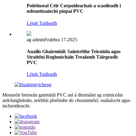
Poitéinseal Céir Corpoideachais a scaoileadh i
ndéantúsaíocht píopaí PVC
Léigh Tuilleadh
ag admin
Feabhra 17-2025
Anailís Ghairmiúil: Saintréithe Teicniúla agus
Straitéisí Roghnúcháin Trealamh Táirgeadh
PVC
Léigh Tuilleadh
Monaróir breiseán gairmiúil PVC atá á dtiomáint ag ceimiceáin
ardchaighdeáin, seirbhís phréimhe do chustaiméirí, nuálaíocht agus
inchreidteacht.