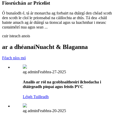
Fiosrúchán ar Pricelist
Ó bunaíodh é, tá ár monarcha ag forbairt na dtáirgí den chéad scoth
den scoth le cloí le prionsabal na cáilíochta ar dtús. Tá dea -cháil
bainte amach ag ár dtáirgí sa tionscal agus sa luachmhar i measc
custaiméirí nua agus sean ...
cuir isteach anois
ar a dhéanaí
Nuacht & Blaganna
Féach níos mó
ag admin
Feabhra-27-2025
Anailís ar ról na gcobhsaitheoirí ilchodacha i
dtáirgeadh píopaí agus feistis PVC
Léigh Tuilleadh
ag admin
Feabhra-20-2025