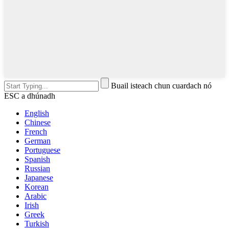
Buail isteach chun cuardach nó
ESC a dhúnadh
English
Chinese
French
German
Portuguese
Spanish
Russian
Japanese
Korean
Arabic
Irish
Greek
Turkish