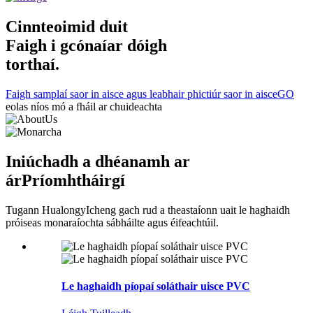
Cinnteoimid duit
Faigh i gcónaí
ar dóigh
torthaí.
Faigh samplaí saor in aisce agus leabhair phictiúr saor in aisce
GO
eolas níos mó a fháil ar chuideachta
Iniúchadh a dhéanamh ar
ár
Príomhtháirgí
Tugann HualongyIcheng gach rud a theastaíonn uait le haghaidh
próiseas monaraíochta sábháilte agus éifeachtúil.
Le haghaidh píopaí soláthair uisce PVC