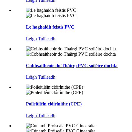
Léigh Tuilleadh
Le haghaidh feistis PVC
Léigh Tuilleadh
Cobhsaitheoir do Tháirgí PVC soiléire dochta
Léigh Tuilleadh
Poileitiléin clóirínithe (CPE)
Léigh Tuilleadh