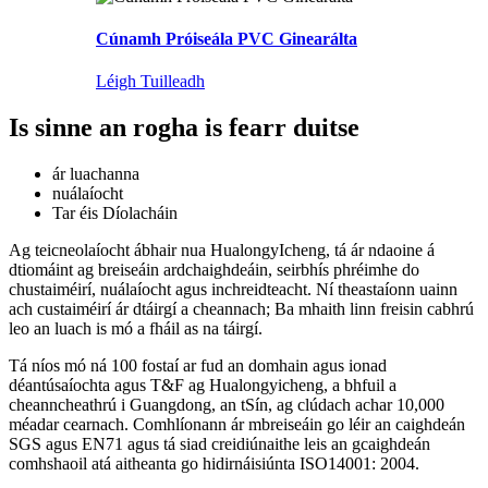
Cúnamh Próiseála PVC Ginearálta
Léigh Tuilleadh
Is sinne an rogha is fearr duitse
ár luachanna
nuálaíocht
Tar éis Díolacháin
Ag teicneolaíocht ábhair nua HualongyIcheng, tá ár ndaoine á
dtiomáint ag breiseáin ardchaighdeáin, seirbhís phréimhe do
chustaiméirí, nuálaíocht agus inchreidteacht. Ní theastaíonn uainn
ach custaiméirí ár dtáirgí a cheannach; Ba mhaith linn freisin cabhrú
leo an luach is mó a fháil as na táirgí.
Tá níos mó ná 100 fostaí ar fud an domhain agus ionad
déantúsaíochta agus T&F ag Hualongyicheng, a bhfuil a
cheanncheathrú i Guangdong, an tSín, ag clúdach achar 10,000
méadar cearnach. Comhlíonann ár mbreiseáin go léir an caighdeán
SGS agus EN71 agus tá siad creidiúnaithe leis an gcaighdeán
comhshaoil ​​atá aitheanta go hidirnáisiúnta ISO14001: 2004.