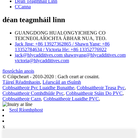
Déan Teagmháil Linn
CCanna
déan teagmháil linn
GUANGDONG HUALONGYICHENG CO
TEICNEOLAÍOCHTA ÁBHAR NUA, TEO.
Jack Jing: +86 13927362865 / Shawn Yang: +86
13352784634 / Victoria He: +86 13352776922
jack@hlycadditives.com shawnyang@hlycadditives.com
victoria@hlycadditives.com
fiosrúchán anois
© Cóipcheart - 2010-2020 : Gach ceart ar cosaint.
Táirgí Réadmhaoin
,
Léarscáil an tSuímh
Cobhsaitheoir Pvc Luaidhe Bunaithe
,
Cobhsaitheoir Teasa Pvc
,
Cobhsaitheoir Comhdhúile Pvc
,
Cobhsaitheoir Stáin Do PVC
,
Cobhsaitheoir Cazn
,
Cobhsaitheoir Luaidhe PVC
,
Seol Ríomhphost
x