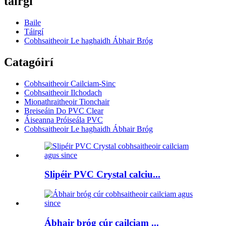
táirgí
Baile
Táirgí
Cobhsaitheoir Le haghaidh Ábhair Bróg
Catagóirí
Cobhsaitheoir Cailciam-Sinc
Cobhsaitheoir Ilchodach
Mionathraitheoir Tionchair
Breiseáin Do PVC Clear
Áiseanna Próiseála PVC
Cobhsaitheoir Le haghaidh Ábhair Bróg
Slipéir PVC Crystal calciu...
Ábhair bróg cúr cailciam ...