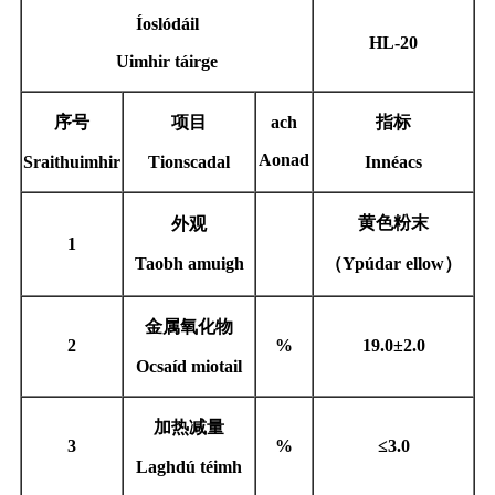
Íoslódáil
HL-
20
Uimhir táirge
序号
项目
ach
指标
Aonad
Sraithuimhir
Tionscadal
Innéacs
黄色粉末
外观
1
Taobh amuigh
（
Y
púdar ellow）
金属氧化物
2
%
19
.0±2.0
Ocsaíd miotail
加热减量
3
%
≤3.0
Laghdú téimh