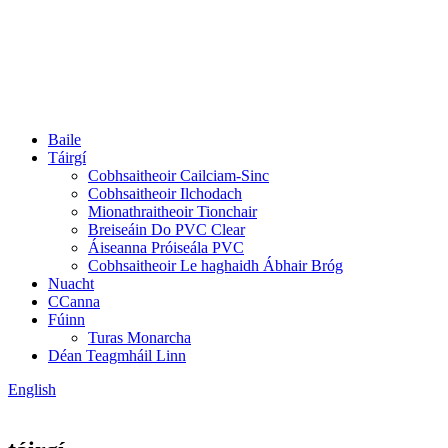
Baile
Táirgí
Cobhsaitheoir Cailciam-Sinc
Cobhsaitheoir Ilchodach
Mionathraitheoir Tionchair
Breiseáin Do PVC Clear
Áiseanna Próiseála PVC
Cobhsaitheoir Le haghaidh Ábhair Bróg
Nuacht
CCanna
Fúinn
Turas Monarcha
Déan Teagmháil Linn
English