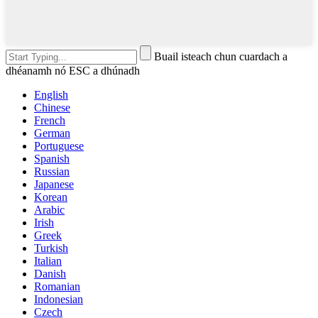
Buail isteach chun cuardach a
dhéanamh nó ESC a dhúnadh
English
Chinese
French
German
Portuguese
Spanish
Russian
Japanese
Korean
Arabic
Irish
Greek
Turkish
Italian
Danish
Romanian
Indonesian
Czech