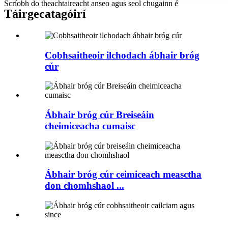
Scríobh do theachtaireacht anseo agus seol chugainn é
Táirge
catagóirí
Cobhsaitheoir ilchodach ábhair bróg
cúr
Ábhair bróg cúr Breiseáin
cheimiceacha cumaisc
Ábhair bróg cúr ceimiceach measctha
don chomhshaol ...