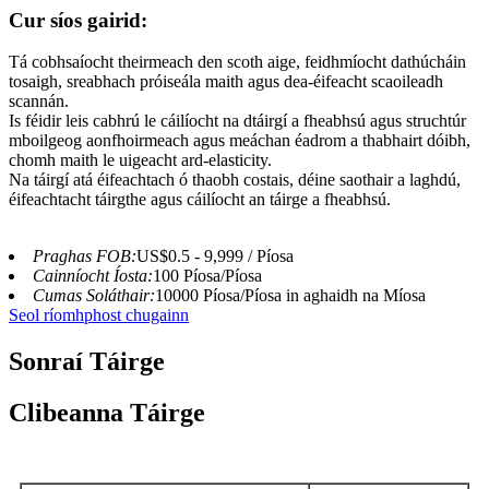
Cur síos gairid:
Tá cobhsaíocht theirmeach den scoth aige, feidhmíocht dathúcháin
tosaigh, sreabhach próiseála maith agus dea-éifeacht scaoileadh
scannán.
Is féidir leis cabhrú le cáilíocht na dtáirgí a fheabhsú agus struchtúr
mboilgeog aonfhoirmeach agus meáchan éadrom a thabhairt dóibh,
chomh maith le uigeacht ard-elasticity.
Na táirgí atá éifeachtach ó thaobh costais, déine saothair a laghdú,
éifeachtacht táirgthe agus cáilíocht an táirge a fheabhsú.
Praghas FOB:
US$0.5 - 9,999 / Píosa
Cainníocht Íosta:
100 Píosa/Píosa
Cumas Soláthair:
10000 Píosa/Píosa in aghaidh na Míosa
Seol ríomhphost chugainn
Sonraí Táirge
Clibeanna Táirge