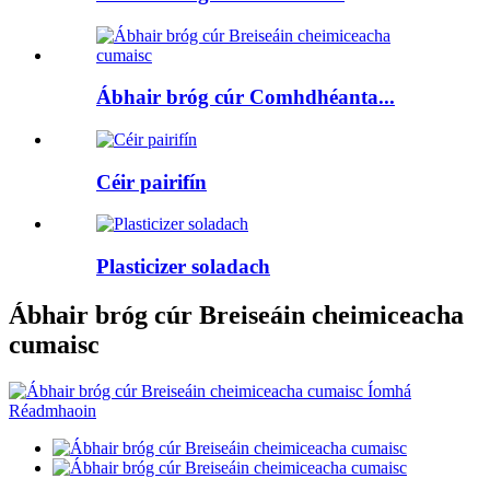
Ábhair bróg cúr Comhdhéanta...
Céir pairifín
Plasticizer soladach
Ábhair bróg cúr Breiseáin cheimiceacha
cumaisc