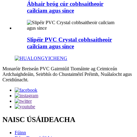
Ábhair bróg cúr cobhsaitheoir
cailciam agus since
Slipéir PVC Crystal cobhsaitheoir
cailciam agus since
Monaróir Breiseán PVC Gairmiúil Tiomáinte ag Ceimiceán
Ardchaighdeáin, Seirbhís do Chustaiméirí Préimh, Nuálaíocht agus
Creidiúnacht.
NAISC ÚSÁIDEACHA
Fúinn