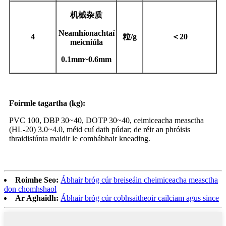
机械杂质
Neamhíonachtaí
4
粒
/g
＜
20
meicniúla
0.1mm~0.6mm
Foirmle tagartha (kg):
PVC 100, DBP 30~40, DOTP 30~40, ceimiceacha measctha
(HL-20) 3.0~4.0, méid cuí dath púdar; de réir an phróisis
thraidisiúnta maidir le comhábhair kneading.
Roimhe Seo:
Ábhair bróg cúr breiseáin cheimiceacha measctha
don chomhshaol
Ar Aghaidh:
Ábhair bróg cúr cobhsaitheoir cailciam agus since