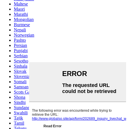
Maltese
Maori
Marathi
Mongolian
Burmese
Nepali
Norwegian
Pashto
Persian
Punjabi
Serbian
Sesotho
Sinhala
Slovak
Slovenian
Somali
Samoan
Scots Gaelic
Shona
Sindhi
Sundanese
Swahili
Tajik
Tamil
Telugu